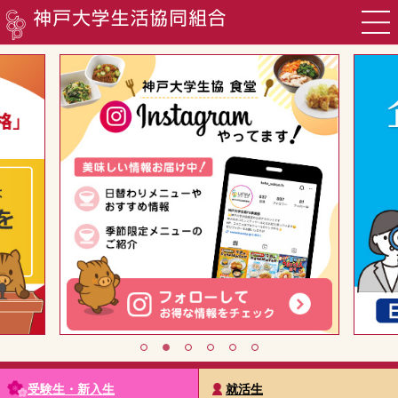
食堂
購買
書籍・印刷・TOEIC申込
旅行・教習所・住まい・袴・その他サービス
営業時間・店舗案内
生協でできること
お問い合わせ
▸English
受験生・新入生
就活生