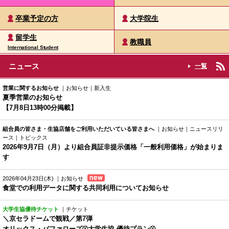
卒業予定の方
大学院生
留学生
教職員
International Student
ニュース
一覧
営業に関するお知らせ
｜お知らせ｜新入生
夏季営業のお知らせ
【7月8日13時00分掲載】
組合員の皆さま・生協店舗をご利用いただいている皆さまへ
｜お知らせ｜ニュースリリ
ース｜トピックス
2026年9月7日（月）より組合員証非提示価格「一般利用価格」が始まりま
す
2026年04月23日(木)
｜お知らせ
食堂での利用データに関する共同利用についてお知らせ
大学生協優待チケット
｜チケット
＼京セラドームで観戦／第7弾
オリックス・バファローズ⚾大学生協 優待プラン⚾