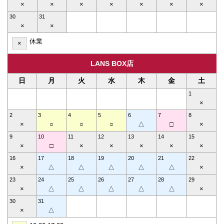
×
×
×
×
×
×
×
30
31
×
×
休業
×
LANS BOX店
日
月
火
水
木
金
土
1
×
2
3
4
5
6
7
8
×
○
○
○
△
□
×
9
10
11
12
13
14
15
×
□
×
×
×
×
×
16
17
18
19
20
21
22
×
△
△
△
△
△
×
23
24
25
26
27
28
29
×
△
△
△
△
△
×
30
31
×
△