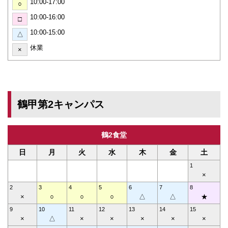
10:00-17:00
○
10:00-16:00
□
10:00-15:00
△
休業
×
鶴甲第2キャンパス
鶴2食堂
日
月
火
水
木
金
土
1
×
2
3
4
5
6
7
8
×
○
○
○
△
△
★
9
10
11
12
13
14
15
×
△
×
×
×
×
×