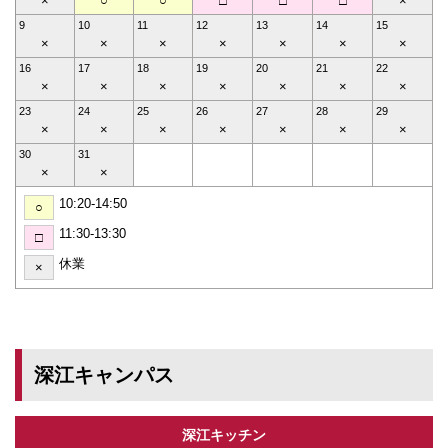
×
○
○
□
□
□
×
9
10
11
12
13
14
15
×
×
×
×
×
×
×
16
17
18
19
20
21
22
×
×
×
×
×
×
×
23
24
25
26
27
28
29
×
×
×
×
×
×
×
30
31
×
×
10:20-14:50
○
11:30-13:30
□
休業
×
深江キャンパス
深江キッチン