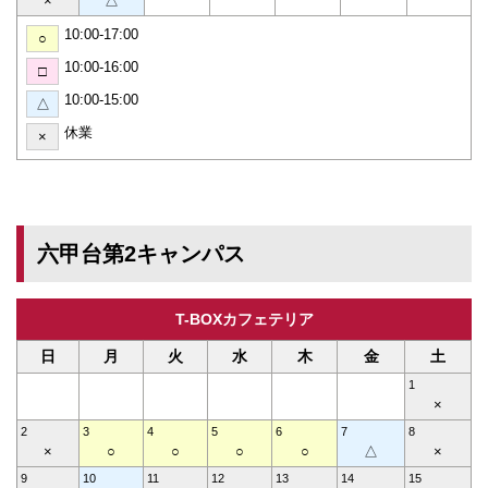
×
△
10:00-17:00
○
10:00-16:00
□
10:00-15:00
△
休業
×
六甲台第2キャンパス
T-BOXカフェテリア
日
月
火
水
木
金
土
1
×
2
3
4
5
6
7
8
×
○
○
○
○
△
×
9
10
11
12
13
14
15