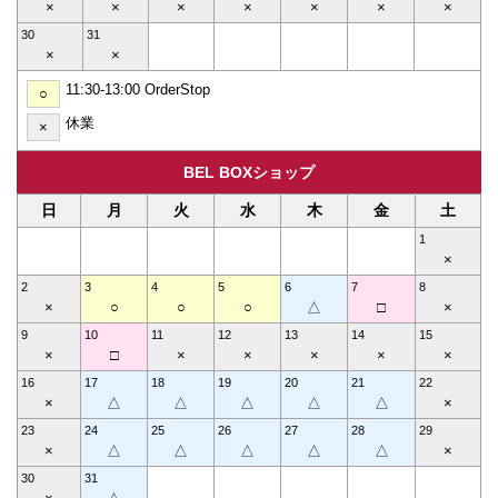
×
×
×
×
×
×
×
30
31
×
×
11:30-13:00 OrderStop
○
休業
×
BEL BOXショップ
日
月
火
水
木
金
土
1
×
2
3
4
5
6
7
8
×
○
○
○
△
□
×
9
10
11
12
13
14
15
×
□
×
×
×
×
×
16
17
18
19
20
21
22
×
△
△
△
△
△
×
23
24
25
26
27
28
29
×
△
△
△
△
△
×
30
31