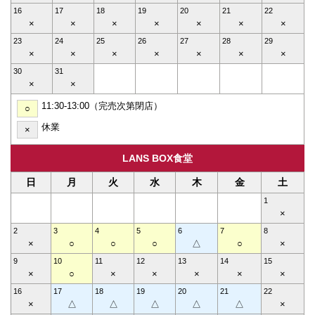
16
17
18
19
20
21
22
×
×
×
×
×
×
×
23
24
25
26
27
28
29
×
×
×
×
×
×
×
30
31
×
×
11:30-13:00（完売次第閉店）
○
休業
×
LANS BOX食堂
日
月
火
水
木
金
土
1
×
2
3
4
5
6
7
8
×
○
○
○
△
○
×
9
10
11
12
13
14
15
×
○
×
×
×
×
×
16
17
18
19
20
21
22
×
△
△
△
△
△
×