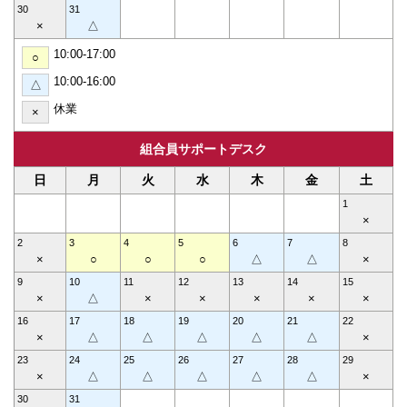
30
31
×
△
10:00-17:00
○
10:00-16:00
△
休業
×
組合員サポートデスク
日
月
火
水
木
金
土
1
×
2
3
4
5
6
7
8
×
○
○
○
△
△
×
9
10
11
12
13
14
15
×
△
×
×
×
×
×
16
17
18
19
20
21
22
×
△
△
△
△
△
×
23
24
25
26
27
28
29
×
△
△
△
△
△
×
30
31