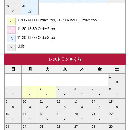
30
31
×
△
11:00-14:00 OrderStop、17:00-19:00 OrderStop
○
11:30-13:30 OrderStop
□
11:30-13:00 OrderStop
△
休業
×
レストランさくら
日
月
火
水
木
金
土
1
×
2
3
4
5
6
7
8
×
○
○
×
×
×
×
9
10
11
12
13
14
15
×
×
×
×
×
×
×
16
17
18
19
20
21
22
×
×
×
×
×
×
×
23
24
25
26
27
28
29