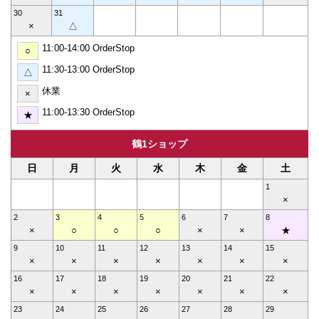
30
31
×
△
11:00-14:00 OrderStop
○
11:30-13:00 OrderStop
△
休業
×
11:00-13:30 OrderStop
★
鶴1ショップ
日
月
火
水
木
金
土
1
×
2
3
4
5
6
7
8
×
○
○
○
×
×
★
9
10
11
12
13
14
15
×
×
×
×
×
×
×
16
17
18
19
20
21
22
×
×
×
×
×
×
×
23
24
25
26
27
28
29