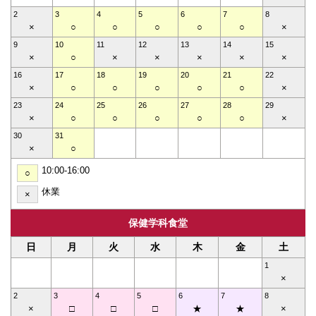
2
3
4
5
6
7
8
×
○
○
○
○
○
×
9
10
11
12
13
14
15
×
○
×
×
×
×
×
16
17
18
19
20
21
22
×
○
○
○
○
○
×
23
24
25
26
27
28
29
×
○
○
○
○
○
×
30
31
×
○
10:00-16:00
○
休業
×
保健学科食堂
日
月
火
水
木
金
土
1
×
2
3
4
5
6
7
8
×
□
□
□
★
★
×