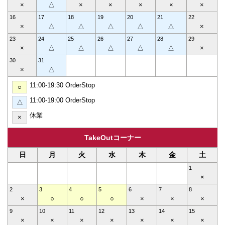
×
△
×
×
×
×
×
16
17
18
19
20
21
22
×
△
△
△
△
△
×
23
24
25
26
27
28
29
×
△
△
△
△
△
×
30
31
×
△
11:00-19:30 OrderStop
○
11:00-19:00 OrderStop
△
休業
×
TakeOutコーナー
日
月
火
水
木
金
土
1
×
2
3
4
5
6
7
8
×
○
○
○
×
×
×
9
10
11
12
13
14
15
×
×
×
×
×
×
×