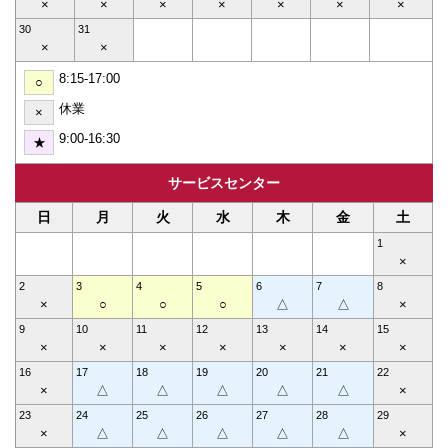
×
×
×
×
×
×
×
30
31
×
×
8:15-17:00
○
休業
×
9:00-16:30
★
サービスセンター
日
月
火
水
木
金
土
1
×
2
3
4
5
6
7
8
×
○
○
○
△
△
×
9
10
11
12
13
14
15
×
×
×
×
×
×
×
16
17
18
19
20
21
22
×
△
△
△
△
△
×
23
24
25
26
27
28
29
×
△
△
△
△
△
×