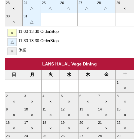
23
24
25
26
27
28
29
×
△
△
△
△
△
×
30
31
×
△
11:00-13:30 OrderStop
○
11:30-13:30 OrderStop
△
休業
×
LANS HALAL Vege Dining
日
月
火
水
木
金
土
1
×
2
3
4
5
6
7
8
×
×
×
×
×
×
×
9
10
11
12
13
14
15
×
×
×
×
×
×
×
16
17
18
19
20
21
22
×
×
×
×
×
×
×
23
24
25
26
27
28
29