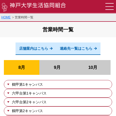
HOME
営業時間一覧
食堂
営業時間一覧
購買
書籍・印刷・TOEIC申込
店舗案内はこちら
連絡先一覧はこちら
旅行・教習所・住まい・袴・その他サービス
8月
9月
10月
営業時間・店舗案内
生協でできること
鶴甲第1キャンパス
六甲台第1キャンパス
お問い合わせ
六甲台第2キャンパス
鶴甲第2キャンパス
▸English