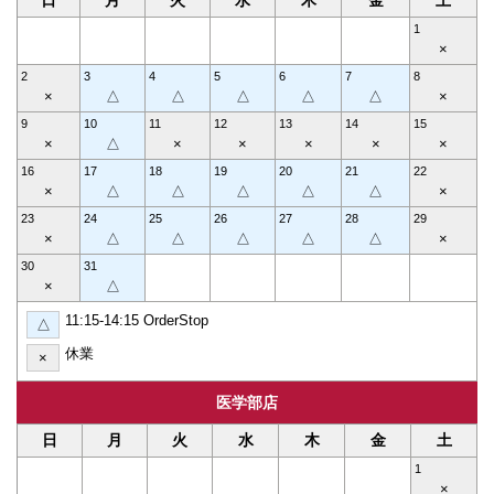
日
月
火
水
木
金
土
1
×
2
3
4
5
6
7
8
×
△
△
△
△
△
×
9
10
11
12
13
14
15
×
△
×
×
×
×
×
16
17
18
19
20
21
22
×
△
△
△
△
△
×
23
24
25
26
27
28
29
×
△
△
△
△
△
×
30
31
×
△
11:15-14:15 OrderStop
△
休業
×
医学部店
日
月
火
水
木
金
土
1
×