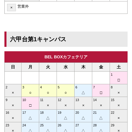
営業外
×
六甲台第1キャンパス
BEL BOXカフェテリア
日
月
火
水
木
金
土
1
□
2
3
4
5
6
7
8
×
○
○
○
△
□
×
9
10
11
12
13
14
15
×
□
×
×
×
×
×
16
17
18
19
20
21
22
×
△
△
△
△
△
×
23
24
25
26
27
28
29
×
△
△
△
△
△
×