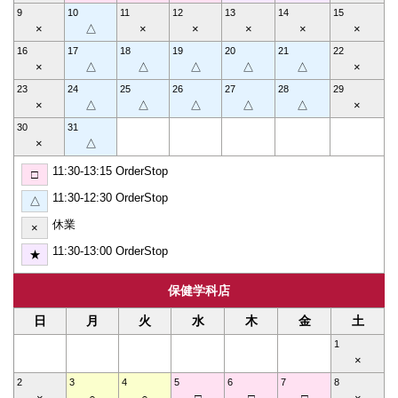
9
10
11
12
13
14
15
×
△
×
×
×
×
×
16
17
18
19
20
21
22
×
△
△
△
△
△
×
23
24
25
26
27
28
29
×
△
△
△
△
△
×
30
31
×
△
11:30-13:15 OrderStop
□
11:30-12:30 OrderStop
△
休業
×
11:30-13:00 OrderStop
★
保健学科店
日
月
火
水
木
金
土
1
×
2
3
4
5
6
7
8