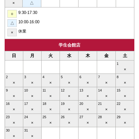
×
△
9:30-17:30
○
10:00-16:00
△
休業
×
学生会館店
日
月
火
水
木
金
土
1
×
2
3
4
5
6
7
8
×
×
×
×
×
×
×
9
10
11
12
13
14
15
×
×
×
×
×
×
×
16
17
18
19
20
21
22
×
×
×
×
×
×
×
23
24
25
26
27
28
29
×
×
×
×
×
×
×
30
31
×
×