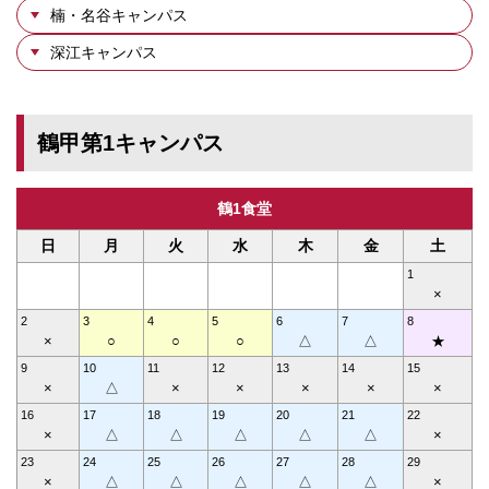
楠・名谷キャンパス
深江キャンパス
鶴甲第1キャンパス
鶴1食堂
日
月
火
水
木
金
土
1
×
2
3
4
5
6
7
8
×
○
○
○
△
△
★
9
10
11
12
13
14
15
×
△
×
×
×
×
×
16
17
18
19
20
21
22
×
△
△
△
△
△
×
23
24
25
26
27
28
29
×
△
△
△
△
△
×