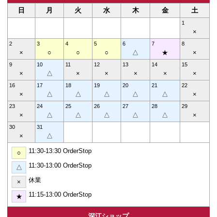
日
月
火
水
木
金
土
1
×
2
3
4
5
6
7
8
×
○
○
○
△
★
×
9
10
11
12
13
14
15
×
△
×
×
×
×
×
16
17
18
19
20
21
22
×
△
△
△
△
△
×
23
24
25
26
27
28
29
×
△
△
△
△
△
×
30
31
×
△
11:30-13:30 OrderStop
○
11:30-13:00 OrderStop
△
休業
×
11:15-13:00 OrderStop
★
深江ショップ