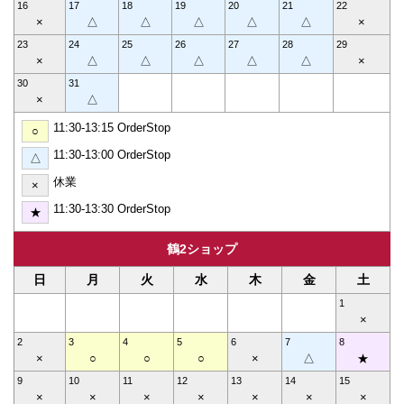
16
17
18
19
20
21
22
×
△
△
△
△
△
×
23
24
25
26
27
28
29
×
△
△
△
△
△
×
30
31
×
△
11:30-13:15 OrderStop
○
11:30-13:00 OrderStop
△
休業
×
11:30-13:30 OrderStop
★
鶴2ショップ
日
月
火
水
木
金
土
1
×
2
3
4
5
6
7
8
×
○
○
○
×
△
★
9
10
11
12
13
14
15
×
×
×
×
×
×
×