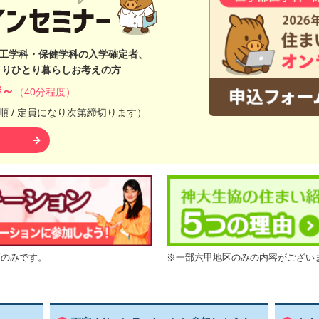
工学科・保健学科の入学確定者、
春よりひとり暮らしお考えの方
時～
（40分程度）
順 / 定員になり次第締切ります）
区のみです。
※一部六甲地区のみの内容がござい