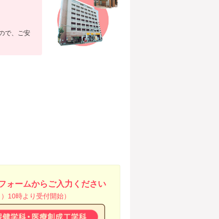
ので、ご安
フォームから
ご入力ください
日）10時より受付開始）