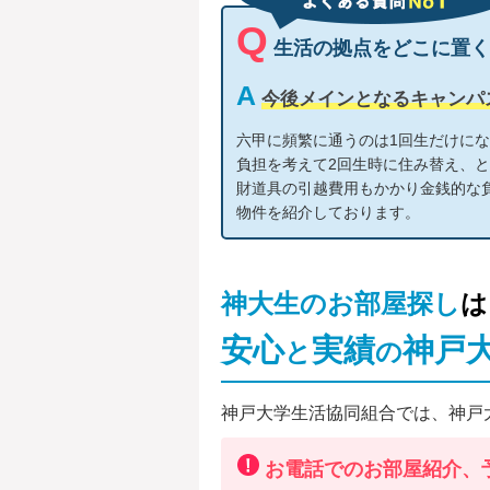
Q
生活の拠点をどこに置く
A
今後メインとなるキャンパ
六甲に頻繁に通うのは1回生だけに
負担を考えて2回生時に住み替え、
財道具の引越費用もかかり金銭的な
物件を紹介しております。
神大生のお部屋探し
は
安心
実績
神戸
と
の
神戸大学生活協同組合では、神戸
お電話でのお部屋紹介、