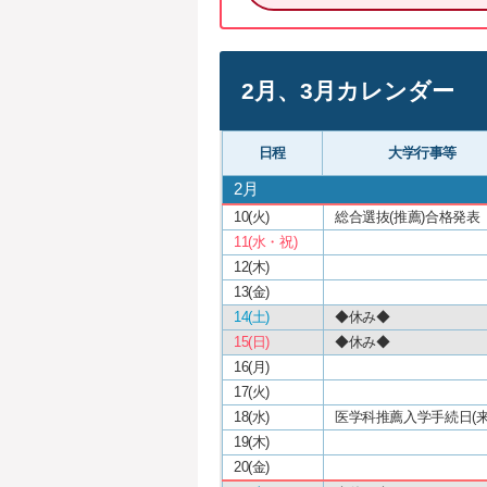
2月、3月カレンダー
日程
大学行事等
2月
10(火)
総合選抜(推薦)合格発表
11(水・祝)
12(木)
13(金)
14(土)
◆休み◆
15(日)
◆休み◆
16(月)
17(火)
18(水)
医学科推薦入学手続日(来
19(木)
20(金)