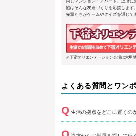
同じマンション・アパート、近所に
3(火)
協はそんな友達づくりを応援します
4(水)
先輩たちがゲームやクイズを通じて
5(木)
6(金)
7(土)
◆休み◆
8(日)
◆休み◆
9(月)
10(火)
前期合格発表
※下宿オリエンテーション会場は六甲
11(水)
12(木)
後期日程試験日(保健)
13(金)
14(土)
よくある質問とワン
15(日)
◆休み◆
16(月)
17(火)
Q
18(水)
生活の拠点をどこに置くの
19(木)
20(金・祝)
◆休み◆
21(土)
◆休み◆
Q
遠方からお部屋を探しに行
22(日)
◆休み◆