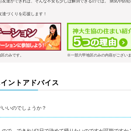
お友達ができれば、そんな不安も少しは解消できるのでは。 病気や防犯
。
友達づくりを応援します！
地区のみです。
※一部六甲地区のみの内容がござい
ポイントアドバイス
医学部店
へお電話にてご連絡下さい。
通
◆対象：入学の決定している全ての方
常
紹
※後期受験は、予約受付は行いません。
がいいのでしょうか？
介
※大学運営の寮に申込み予定の方は、結果が出てからのご
期
ます。
間
※保健学科の方は、提携業者による相談会があります。
くので、できれば1日で決めて帰りたいのですが可能ですか
こちら
をご覧ください。