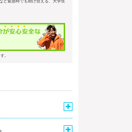
など緊急時でも助け合える、大学生
ます。
●認印
●仲介手数料
紹介となり
？