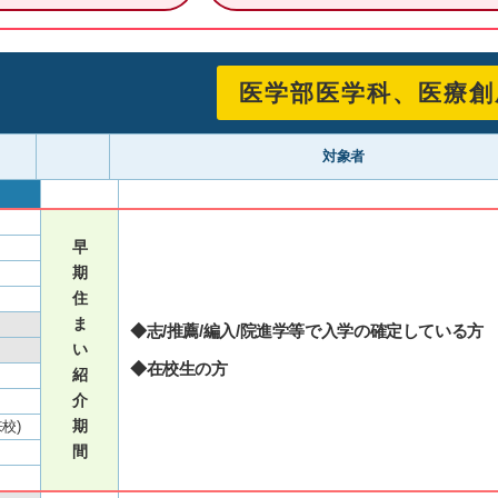
医学部医学科、医療創
対象者
早
期
住
ま
◆志/推薦/編入/院進学等で入学の確定している方
い
◆在校生の方
紹
介
期
校)
間