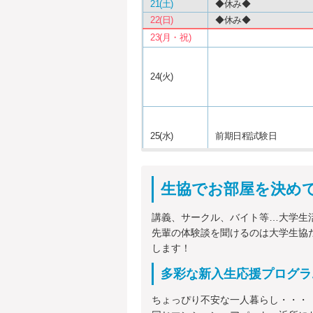
21(土)
◆休み◆
22(日)
◆休み◆
23(月・祝)
24(火)
25(水)
前期日程試験日
生協でお部屋を決め
26(木)
前期日程試験日(面接日)
講義、サークル、バイト等…大学生
先輩の体験談を聞けるのは大学生協
27(金)
します！
28(土)
◆休み◆
3月
多彩な新入生応援プログラ
1(日)
◆休み◆
ちょっぴり不安な一人暮らし・・・
2(月)