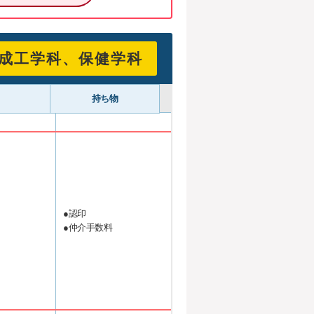
成工学科、保健学科
持ち物
●認印
●仲介手数料