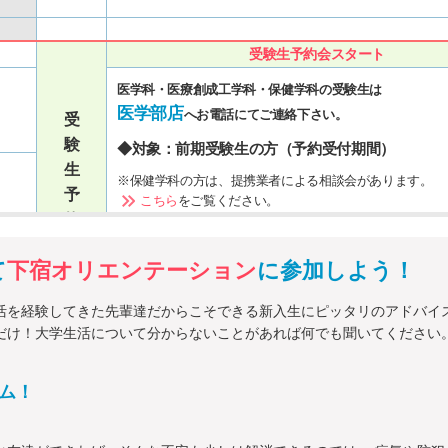
受験生予約会スタート
医学科・医療創成工学科・保健学科の受験生は
医学部店
へお電話にてご連絡下さい。
受
験
◆対象：前期受験生の方（予約受付期間）
生
※保健学科の方は、提携業者による相談会があります。
予
こちら
をご覧ください。
約
受験生予約会ご来場の方は
期
こちらも必ずお読みください
て
下宿オリエンテーション
に参加しよう！
間
※一部六甲地区のみの内容がございます
活を経験してきた先輩達だからこそできる新入生にピッタリのアドバイ
だけ！大学生活について分からないことがあれば何でも聞いてください
受験生予約会終了
ム！