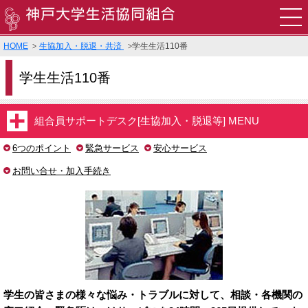
HOME
生協加入・脱退・共済
学生生活110番
食堂
学生生活110番
購買
書籍・印刷・TOEIC申込
組合員サポートデスク[生協加入・脱退等] MENU
6つのポイント
緊急サービス
安心サービス
旅行・教習所・住まい・袴・その他サービス
お問い合せ・加入手続き
営業時間・店舗案内
生協でできること
お問い合わせ
学生の皆さまの様々な悩み・トラブルに対して、相談・各機関の
▸English