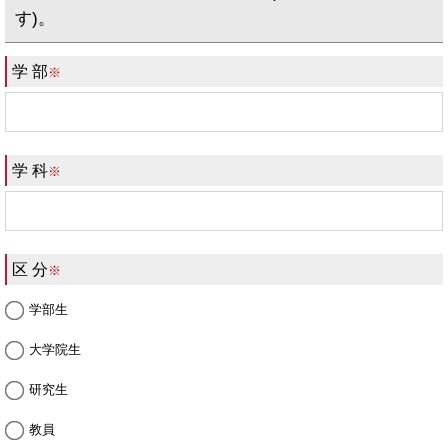
す)。
学 部
※
学 科
※
区 分
※
学部生
大学院生
研究生
教員