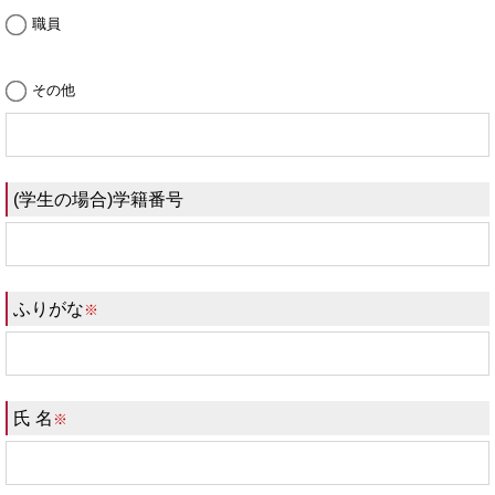
職員
その他
(学生の場合)学籍番号
ふりがな
※
氏 名
※