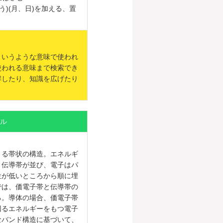
う)(月、日)を加える、置
というような意味で使われ
使われる意味まで検索でき
解したり、知識を広げたり
ル
とる帯状の構造。エネルギ
、伝導帯が並び、電子はパ
位が低いところから順に埋
では、価電子帯と伝導帯の
る。導体の場合、価電子帯
回るエネルギーをもつ電子
なバンド構造に基づいて、