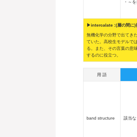
・～を
▶intercalate :(層の間
無機化学の分野で出てき
ていた。高校生モデルで
る。また、その言葉の意
するのに役立つ。
用 語
band structure
該当な