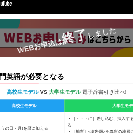
しました
終了
WEBお申込は
門英語が必要となる
高校生モデル
VS
大学生モデル
電子辞書引き比べ!
高校生モデル
大学生モデ
・［・・・に］差し込む、挿入す
る
るうの日・月)を暦に加える
・〔地質〕<溶岩層>を異質の地層