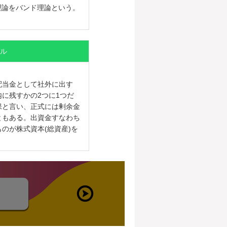
理論をバンド理論という。
ル
配当金として社外に出す
に残すかの2つに1つだ
保と言い、正式には剰余金
ともある。出資金すなわち
のが株式資本(総資産)を
WEBお申し込み
はこちらから