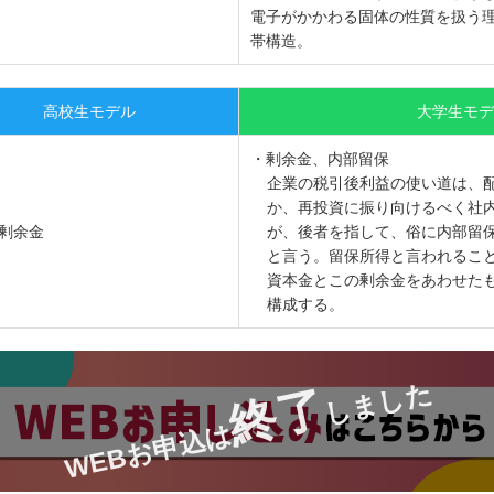
電子がかかわる固体の性質を扱う
帯構造。
高校生モデル
大学生モデ
・剰余金、内部留保
企業の税引後利益の使い道は、
か、再投資に振り向けるべく社内
剰余金
が、後者を指して、俗に内部留
と言う。留保所得と言われるこ
資本金とこの剰余金をあわせたも
構成する。
しました
終了
WEBお申込は