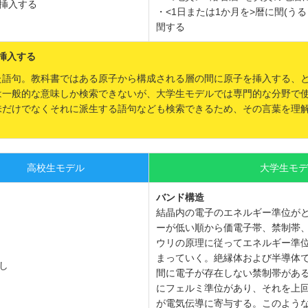
挿入する
・<1日または1か月を>暦に閏(うる
閏する
に)挿入する
た語句。教科書ではある原子から構成される層の間に原子を挿入する、
は一般的な意味しか検索できないが、大学生モデルでは専門的な分野で
味だけでなくそれに派生する語句なども検索できるため、その言葉を理
高校生モデル
大学生モデ
バンド構造
結晶内の電子のエネルギー準位が
ーが低い順から価電子帯、禁制帯
ウリの原理に従ってエネルギー準
まっていく。絶縁体および半導体
し
間に電子が存在しない禁制帯があ
にフェルミ準位があり、それを上
が電気伝導に寄与する。このよう