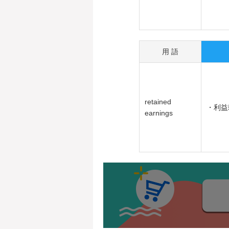
用 語
retained
・利益
earnings