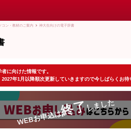
ソコン・教材のご案内
神大生向けの電子辞書
書
入学者に向けた情報です。
、2027年1月以降順次更新していきますので今しばらくお
しました
終了
WEBお申込は