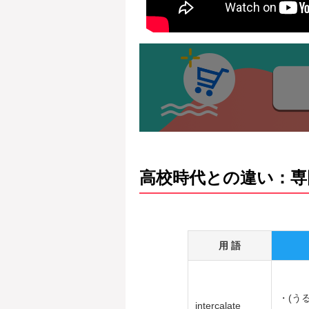
高校時代との違い：専
用 語
・(う
intercalate