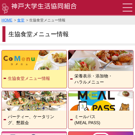
HOME
食堂
生協食堂メニュー情報
食堂
生協食堂メニュー情報
購買
書籍・印刷・TOEIC申込
旅行・教習所・住まい・袴・その他サービス
栄養表示・添加物・
生協食堂メニュー情報
ハラルメニュー
営業時間・店舗案内
生協でできること
お問い合わせ
パーティー、ケータリン
ミールパス
グ、
懇親会
(MEAL PASS)
▸English