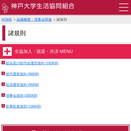
HOME
組織概要・理事会関連
諸規則
食堂
諸規則
購買
書籍・印刷・TOEIC申込
生協加入・脱退・共済 MENU
総会及び総代会運営規約 (160KB)
旅行・教習所・住まい・袴・その他サービス
総代選挙規約 (86KB)
営業時間・店舗案内
役員選挙規約 (95KB)
生協でできること
理事会規則 (385KB)
監事監査規則 (196KB)
お問い合わせ
▸English